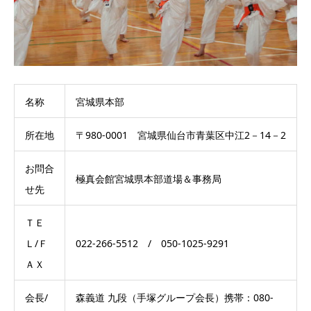
名称
宮城県本部
所在地
〒980-0001 宮城県仙台市青葉区中江2－14－2
お問合
極真会館宮城県本部道場＆事務局
せ先
ＴＥ
Ｌ/Ｆ
022-266-5512 / 050-1025-9291
ＡＸ
会長/
森義道 九段（手塚グループ会長）携帯：080-