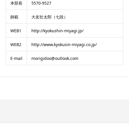
本部長
5570-9527
師範
大友壮太郎（七段）
WEB1
http://kyokushin-miyagi.jp/
WEB2
http://www.kyokusin-miyagi.co.jp/
E-mail
morigidoo@outlook.com