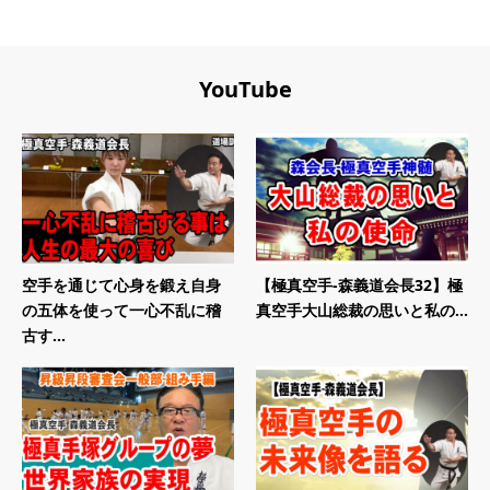
YouTube
空手を通じて心身を鍛え自身
【極真空手-森義道会長32】極
の五体を使って一心不乱に稽
真空手大山総裁の思いと私の...
古す...