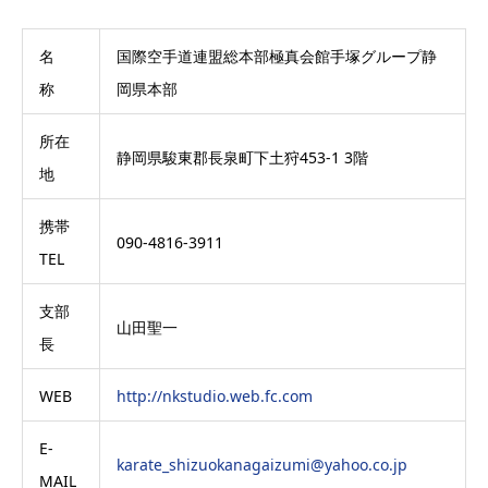
名
国際空手道連盟総本部極真会館手塚グループ静
称
岡県本部
所在
静岡県駿東郡長泉町下土狩453-1 3階
地
携帯
090-4816-3911
TEL
支部
山田聖一
長
WEB
http://nkstudio.web.fc.com
E-
karate_shizuokanagaizumi@yahoo.co.jp
MAIL