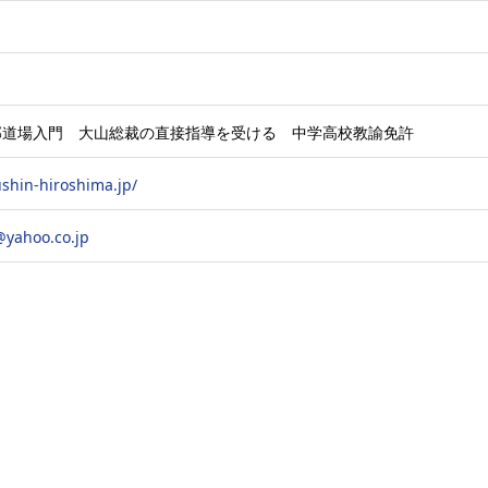
本部道場入門 大山総裁の直接指導を受ける 中学高校教諭免許
shin-hiroshima.jp/
yahoo.co.jp