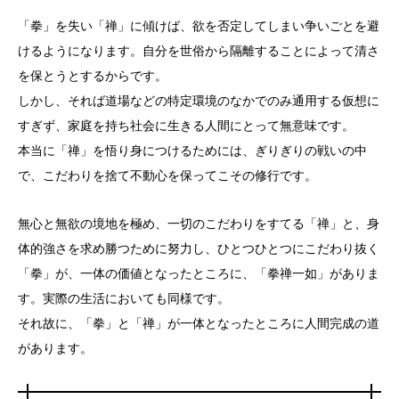
「拳」を失い「禅」に傾けば、欲を否定してしまい争いごとを避
けるようになります。自分を世俗から隔離することによって清さ
を保とうとするからです。
しかし、それば道場などの特定環境のなかでのみ通用する仮想に
すぎず、家庭を持ち社会に生きる人間にとって無意味です。
本当に「禅」を悟り身につけるためには、ぎりぎりの戦いの中
で、こだわりを捨て不動心を保ってこその修行です。
無心と無欲の境地を極め、一切のこだわりをすてる「禅」と、身
体的強さを求め勝つために努力し、ひとつひとつにこだわり抜く
「拳」が、一体の価値となったところに、「拳禅一如」がありま
す。実際の生活においても同様です。
それ故に、「拳」と「禅」が一体となったところに人間完成の道
があります。