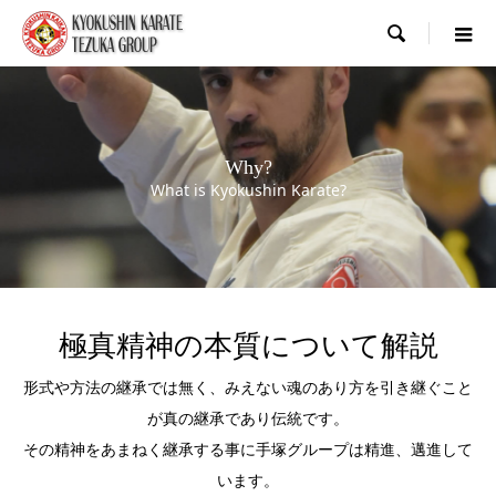

Why?
What is Kyokushin Karate?
極真精神の本質について解説
形式や方法の継承では無く、みえない魂のあり方を引き継ぐこと
が真の継承であり伝統です。
その精神をあまねく継承する事に手塚グループは精進、邁進して
います。