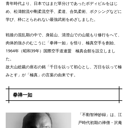
青年時代より、日本ではまだ草分けであったボディビルをはじ
め、松濤館流や剛柔流空手、柔道、合気柔術、ボクシングなどに
学び、枠にとらわれない最強武術をめざしました。
戦後の混乱期の中で、身延山、清澄山での山籠もり修行をへて、
肉体的強さのむこうに「拳禅一如」を悟り、極真空手を創始、
1964年（昭和39年）国際空手道連盟 極真会館を設立しまし
た。
故大山総裁の座右の銘「千日を以って初心とし、万日を以って極
みとす」が「極真」の言葉の由来です。
拳禅一如
「不動智神妙録」は、江
戸時代初期の禅僧・沢庵