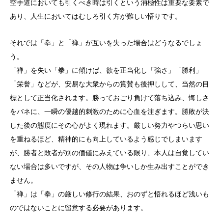
空手道においても引くべき時は引くという消極性は重要な要素で
あり、人生においてはむしろ引く方が難しい悟りです。
それでは「拳」と「禅」が互いを失った場合はどうなるでしょ
う。
「禅」を失い「拳」に傾けば、欲を正当化し「強さ」「勝利」
「栄誉」などが、安易な大衆からの賞賛も後押しして、当然の目
標として正当化されます。勝っておごり負けて落ち込み、悔しさ
をバネに、一瞬の優越的刺激のために心血を注ぎます。勝敗が決
した後の態度にその心がよく現れます。厳しい努力やつらい思い
を重ねるほど、精神的にも向上しているよう感じでしまいます
が、勝者と敗者が別の価値にみえている限り、本人は自覚してい
ない場合は多いですが、その人物は争いしか生み出すことができ
ません。
「禅」は「拳」の厳しい修行の結果、おのずと悟れるほど浅いも
のではないことに留意する必要があります。