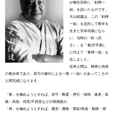
が柳生宗矩に「剣禅一
如」を説いたものです。
大山総裁は、この「剣禅
一如」を志向して晩年を
生きた宮本武蔵になら
い、当時の「剣（武
士）」を「拳(空手家)」
に代えて「拳禅一如」を
志しました。
従来人間は、精神と肉体
の複合体であり、双方の修行による一致（一如）があってこその
人間完成になります。
「拳」を極めようとすれば、攻守・剛柔・押引・強弱・速遅・直
曲・高低・得意/不得意などの両側面が、
「禅」を極めようとすれば、優劣・勝敗・禁欲/快楽・動静・積