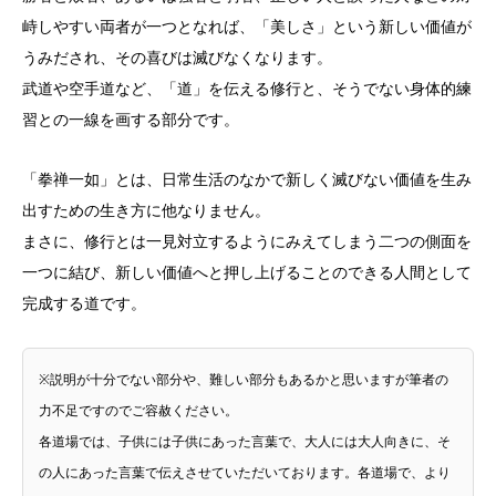
峙しやすい両者が一つとなれば、「美しさ」という新しい価値が
うみだされ、その喜びは滅びなくなります。
武道や空手道など、「道」を伝える修行と、そうでない身体的練
習との一線を画する部分です。
「拳禅一如」とは、日常生活のなかで新しく滅びない価値を生み
出すための生き方に他なりません。
まさに、修行とは一見対立するようにみえてしまう二つの側面を
一つに結び、新しい価値へと押し上げることのできる人間として
完成する道です。
※説明が十分でない部分や、難しい部分もあるかと思いますが筆者の
力不足ですのでご容赦ください。
各道場では、子供には子供にあった言葉で、大人には大人向きに、そ
の人にあった言葉で伝えさせていただいております。各道場で、より