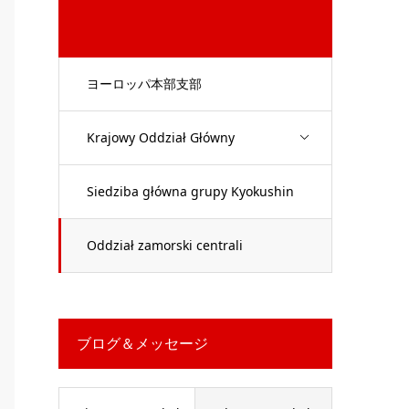
ヨーロッパ本部支部
Krajowy Oddział Główny
Siedziba główna grupy Kyokushin
Tezuka
Oddział zamorski centrali
ブログ＆メッセージ