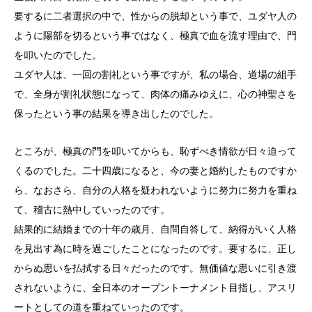
要するに二者選択の中で、性からの脱却という事で、ユダヤ人の
ように陽部を切るという事ではなく、極真で血を流す理由で、門
を叩いたのでした。
ユダヤ人は、一回の割礼という事ですが、私の場合、道場の組手
で、全身が割礼状態になって、肉体の痛みゆえに、心の神聖さを
保ったという事の結果を導き出したのでした。
ところが、極真の門を叩いてからも、恥ずべき情欲が日々迫って
くるのでした。二十四歳になると、今の妻と婚約したものですか
ら、なおさら、自分の人格を疑われないように努力に努力を重ね
て、稽古に熱中していったのです。
結果的に結婚までの十年の歳月、自問自答して、納得がいく人格
を見出す為に時を過ごしたことになったのです。要するに、正し
からぬ思いを払拭する日々だったのです。無価値な思いに引き渡
されないように、全日本のオープントーナメント目指し、アスリ
ートとしての道を重ねていったのです。