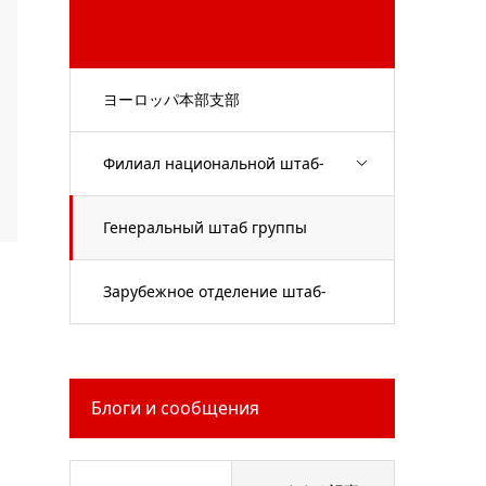
ヨーロッパ本部支部
Филиал национальной штаб-
квартиры
Генеральный штаб группы
Кёкусинкай Тэдзука
Зарубежное отделение штаб-
квартиры
Блоги и сообщения