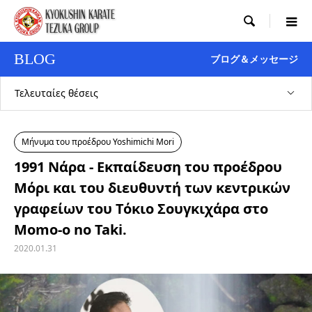

BLOG
ブログ＆メッセージ
Τελευταίες θέσεις
Μήνυμα του προέδρου Yoshimichi Mori
1991 Νάρα - Εκπαίδευση του προέδρου
Μόρι και του διευθυντή των κεντρικών
γραφείων του Τόκιο Σουγκιχάρα στο
Momo-o no Taki.
2020.01.31