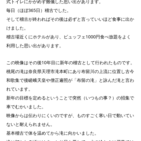
式トイレにかがめず難儀した思い出があります。
毎日（ほぼ365日）稽古でした。
そして稽古が終わればその後は必ずと言っていいほど食事に出か
けました。
稽古場近くにホテルがあり、ビュッフェ1000円食べ放題をよく
利用した思い出があります。
この映像はその後10年目に新年の稽古として行われたものです。
桃尾の滝は奈良県天理市滝本町にあり布留川の上流に位置し古今
和歌集で後嵯峨天皇や僧正遍照が「布留の滝」と詠んだ滝と言わ
れています。
新年の目標を定めるということで突然（いつもの事？）の招集で
車でむかいました。
映像からは伝わりにくいのですが、ものすごく寒い日で動いてい
ないと耐えられません。
基本稽古で体を温めてから滝に向かいました。