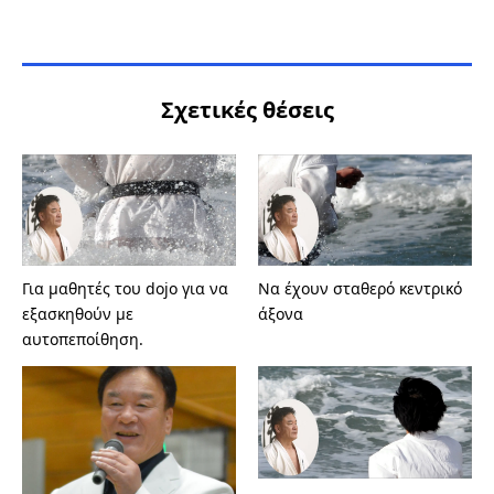
Σχετικές θέσεις
Για μαθητές του dojo για να
Να έχουν σταθερό κεντρικό
εξασκηθούν με
άξονα
αυτοπεποίθηση.