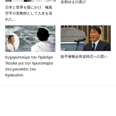
名前ゆえの喜び
日本と世界を股にかけ、極真
空手の宣教師として人生を送
れた...
故手塚暢会長追悼式への思い
Ευχαριστούμε τον Πρόεδρο
Tezuka για την πρωτοπορία
στο μονοπάτι του
Kyokushin.